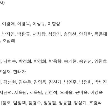
서)
,
이경애
,
이명옥
,
이성규
,
이형상
경
,
박지연
,
백판규
,
서차랑
,
성창기, 송영선
,
안치학
,
옥용대
,
조점례
석
,
남백수
,
박경희
,
박경희
,
박옥향
,
송기현
,
송연선
,
양찬호
조성재
,
한태자
희
,
김성현
,
김수은
,
김영옥
,
김찬기
,
남연주
,
남정희
,
박세진
서금덕
,
서옥남
,
서옥남
,
심한석
,
오재술
,
윤미숙
,
이경숙
이정호
,
임정택
,
정경수
,
정동철
,
정동철
,
정상기
,
조경식