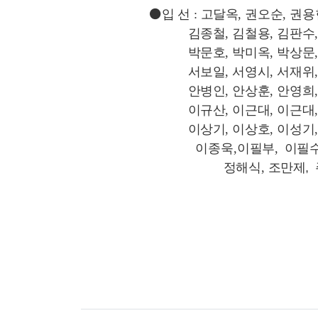
⚫
입 선
:
고달옥
,
권오순
,
권용
김종철
,
김철용
,
김판수
박문호
,
박미옥
,
박상문
서보일
,
서영시
,
서재위
안병인
,
안상훈
,
안영희
이규산
,
이근대
,
이근대
이상기
,
이상호
,
이성기
이종욱,
이필부,
이필
정해식
,
조만제,