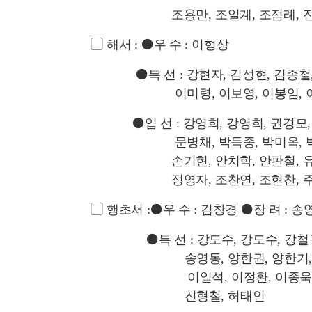
조용만
,
조일계
,
조점례
,
▢
해서
:
⚫
우 수
:
이형상
⚫
특 선
:
강현자
,
김성현
,
김종철
이미령
,
이보영
,
이봉임
,
⚫
입 선
:
강영희
,
강영희
,
권경모
문병채
,
박득종
,
박미옥
,
손기현
,
안치학
,
안판철
,
정영자
,
조찬연
,
조현찬
,
▢
행초서
:
⚫
우 수
:
김창경
⚫
장 려
:
송
⚫
특 선
:
강도수
,
강도수
,
강철
송영동
,
양한권
,
양한기
이일석
,
이정환
,
이종욱
진형철
,
허태인