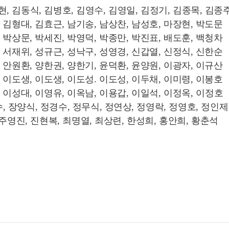
현
,
김동식
,
김병호
,
김영수
,
김영일
,
김정기
,
김종목
,
김종
,
김형대
,
김효근
,
남기송
,
남상찬
,
남성호
,
마장현
,
박도문
,
박상문
,
박세진
,
박영덕
,
박종만
,
박진표
,
배도훈
,
백청차
,
서재위
,
성규근
,
성낙구
,
성영경
,
신갑열
,
신정식
,
신한순
,
안원환
,
양한권
,
양한기
,
윤덕환
,
윤양원
,
이광자
,
이규산
,
이도생
,
이도생
,
이도성
.
이도성
,
이두채
,
이미령
,
이봉호
,
이성대
,
이영유
,
이옥남
,
이용갑
,
이일석
,
이정옥
,
이정호
수
,
장양식
,
정경수
,
정무식
,
정연상
,
정영락
,
정영호
,
정인제
 주영진
,
진현복
,
최명열
,
최상련
,
한성희
,
홍안희
,
황춘석