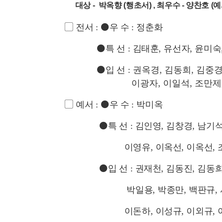
대상 - 박옥향 (행초서)
, 최우수 - 양찬호 (예
▢
전서
:
⚫
우 수
:
정춘화
⚫
특 선
:
김태훈
,
유선자
,
윤미숙
⚫
입 선
:
권옥경
,
김동희
,
김중
이광자
,
이일석, 조만제
▢
예서
:
⚫
우 수
:
박미옥
⚫
특 선
:
김인영
,
김창경
,
남기
이영유
,
이옥선
,
이옥선
,
⚫
입 선
:
권재천
,
김동진
,
김동
박일용
,
박종만
,
백판규
,
이돈하
,
이성규
,
이외규
,