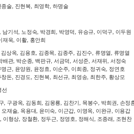
진종술
,
진현복
,
최영학
,
하명술
,
남기석
,
노정숙
,
박경희
,
박영덕
,
유승규
,
이덕구
,
이두원
이재욱
,
이활
,
홍안희
,
김상옥
,
김용호
,
김종목
,
김종주
,
김진수
,
류명열
,
류명열
박배관
,
박순종
,
백판규
,
서금덕
,
서성준
,
서재위
,
서정숙
유명근
,
윤양원
,
윤정효
,
이순주
,
이희종
,
정귀숙
,
정연호
주창돈
,
진경도
,
진현복
,
최선규
,
최영송
,
최한주
,
황상모
영선
구
,
구광옥
,
김동희
,
김몽룡
,
김찬기
,
목봉수
,
박희권
,
손정
,
오재술
,
옥용대
,
윤미숙
,
이근갑
,
이명옥
,
이완규
,
이용갑
,
이형상
,
장철환
,
정두근
,
정영호
,
정해식
,
조종래
,
조현찬